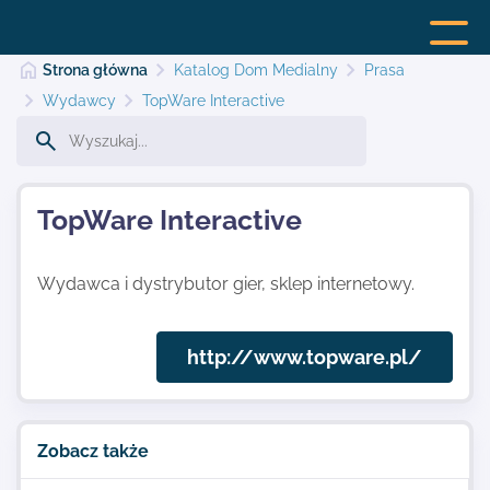
Strona główna
Katalog Dom Medialny
Prasa
Wydawcy
TopWare Interactive
Strona główna
TopWare Interactive
Dodaj stronę
Wydawca i dystrybutor gier, sklep internetowy.
Najnowsze
http://www.topware.pl/
Kontakt
Zobacz także